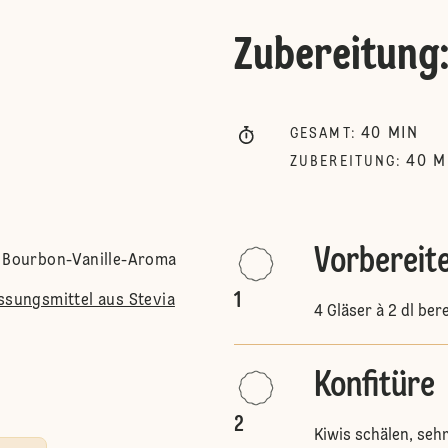
Zubereitung
40
MIN
GESAMT
:
40
M
ZUBEREITUNG
:
Vorbereit
s Bourbon-Vanille-Aroma
1
üssungsmittel aus Stevia
4 Gläser à 2 dl bere
Konfitüre
2
Kiwis schälen, seh