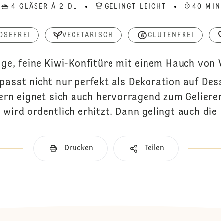
4 GLÄSER À 2 DL
GELINGT LEICHT
40 MIN
OSEFREI
VEGETARISCH
GLUTENFREI
ige, feine Kiwi-Konfitüre mit einem Hauch von V
asst nicht nur perfekt als Dekoration auf Dess
ern eignet sich auch hervorragend zum Geliere
 wird ordentlich erhitzt. Dann gelingt auch die 
Drucken
Teilen