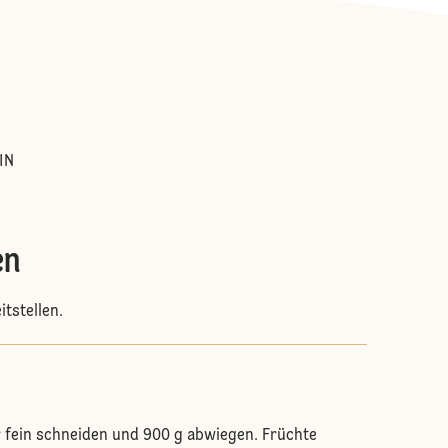
:
IN
en
itstellen.
r fein schneiden und 900 g abwiegen. Früchte