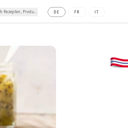
h Rezepten, Produkte, etc.
DE
FR
IT