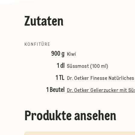
Zutaten
KONFITÜRE
900 g
Kiwi
1 dl
Süssmost (100 ml)
1 TL
Dr. Oetker Finesse Natürliche
1 Beutel
Dr. Oetker Gelierzucker mit S
Produkte ansehen