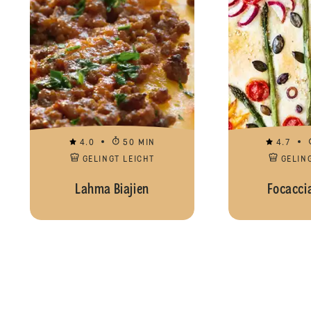
4.0
50 MIN
4.7
GELINGT LEICHT
GELIN
Lahma Biajien
Focacci