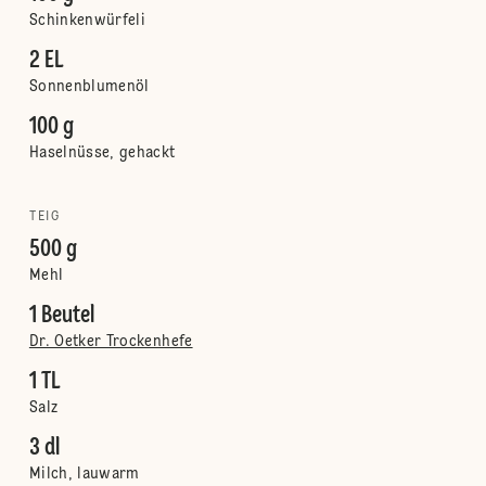
Schinkenwürfeli
2 EL
Sonnenblumenöl
100 g
Haselnüsse, gehackt
TEIG
500 g
Mehl
1 Beutel
Dr. Oetker Trockenhefe
1 TL
Salz
3 dl
Milch, lauwarm