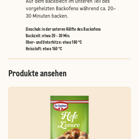
Auf dem Backblech im unteren Teil des
vorgeheizten Backofens während ca. 20–
30 Minuten backen.
Einschub
:
in der unteren Hälfte des Backofens
Backzeit: etwa 20 - 30 Min.
Ober- und Unterhitze
:
etwa 180 °C
Heissluft
:
etwa 160 °C
Produkte ansehen