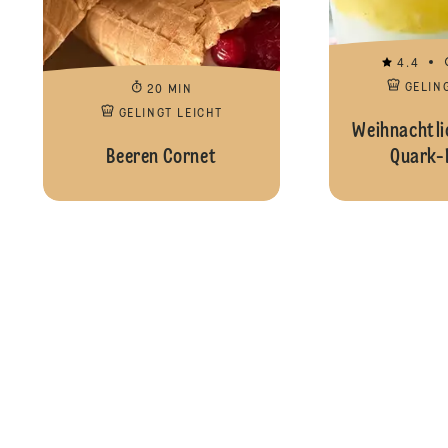
4.4
GELIN
20 MIN
GELINGT LEICHT
Weihnachtli
Beeren Cornet
Quark-