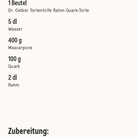
1 Beutel
Dr. Oetker Tortenhilfe Rahm-Quark-Torte
5 dl
Wasser
400 g
Mascarpone
100 g
Quark
2 dl
Rahm
Zubereitung
: