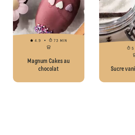
4.9
73 MIN
5
Magnum Cakes au
chocolat
Sucre vani