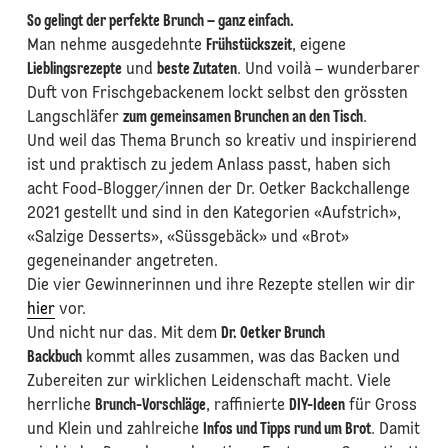
So gelingt der perfekte Brunch – ganz einfach.
Man nehme ausgedehnte
Frühstückszeit
, eigene
Lieblingsrezepte
und
beste Zutaten
. Und voilà – wunderbarer
Duft von Frischgebackenem lockt selbst den grössten
Langschläfer
zum gemeinsamen Brunchen an den Tisch
.
Und weil das Thema Brunch so kreativ und inspirierend
ist und praktisch zu jedem Anlass passt, haben sich
acht Food-Blogger/innen der Dr. Oetker Backchallenge
2021 gestellt und sind in den Kategorien «Aufstrich»,
«Salzige Desserts», «Süssgebäck» und «Brot»
gegeneinander angetreten.
Die vier Gewinnerinnen und ihre Rezepte stellen wir dir
hier
vor.
Und nicht nur das. Mit dem
Dr. Oetker Brunch
Backbuch
kommt alles zusammen, was das Backen und
Zubereiten zur wirklichen Leidenschaft macht. Viele
herrliche
Brunch-Vorschläge
, raffinierte
DIY-Ideen
für Gross
und Klein und zahlreiche
Infos und Tipps rund um Brot
. Damit