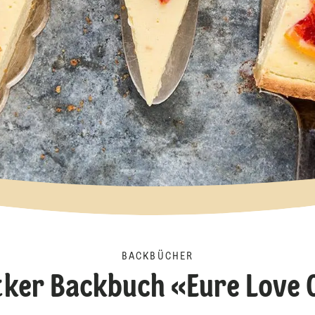
BACKBÜCHER
tker Backbuch «Eure Love