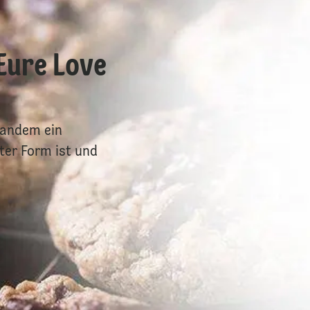
Eure Love
mandem ein
ter Form ist und