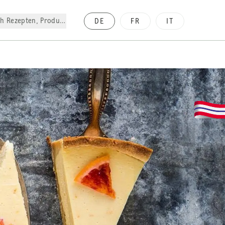
h Rezepten, Produkte, etc.
DE
FR
IT