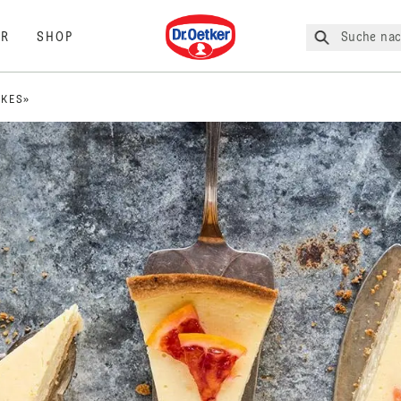
Dr. Oetker
Suche nac
R
SHOP
AKES»