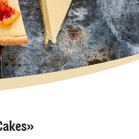
 Cakes»