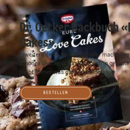
WEBSHOP
Dr. Oetker Backbuch «
Cakes»
Erweitere deine Sammlung oder mache je
schönes Geschenk. Ein Backbuch in gedruck
bleibt immer was ganz besonderes. ♥
Bestellen
BESTELLEN