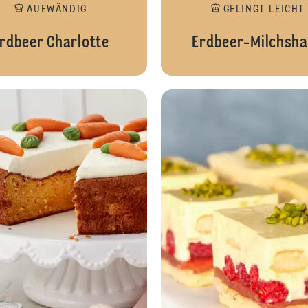
AUFWÄNDIG
GELINGT LEICHT
rdbeer Charlotte
Erdbeer-Milchsh
Rüebli-Frischkäse-Cupcakes