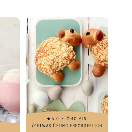
Erdbeer Charlotte
Erdbeer-Milc
5.0
40 MIN
ETWAS ÜBUNG ERFORDERLICH