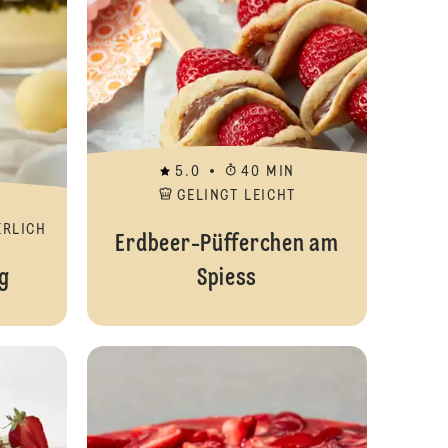
5.0
40 MIN
GELINGT LEICHT
ERLICH
Erdbeer-Püfferchen am
g
Spiess
Erdbeer-Vanille Naked Cake
Erdbeerrahmto