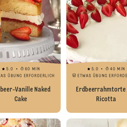
5.0
60 MIN
5.0
40 MIN
WAS ÜBUNG ERFORDERLICH
ETWAS ÜBUNG ERFORD
beer-Vanille Naked
Erdbeerrahmtorte
Cake
Ricotta
Feine Rhabarber-Konfitüre mit Vanil