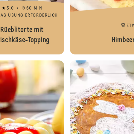
5.0
60 MIN
WAS ÜBUNG ERFORDERLICH
ET
Rüeblitorte mit
rischkäse-Topping
Himbeer
Osterhase