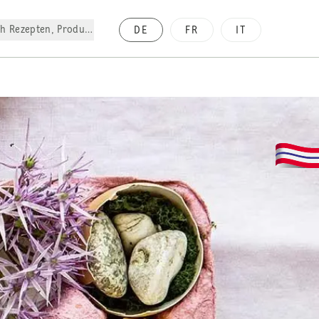
h Rezepten, Produkte, etc.
DE
FR
IT