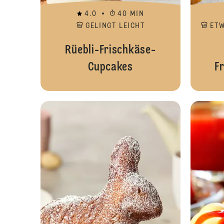
4.0
40 MIN
GELINGT LEICHT
ET
Rüebli-Frischkäse-
Cupcakes
F