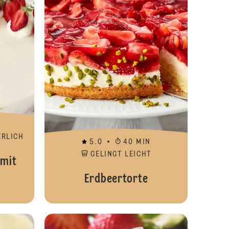
ERLICH
5.0
40 MIN
GELINGT LEICHT
 mit
Erdbeertorte
le
Feine Rhabarber-Muffins
Feines Rhaba