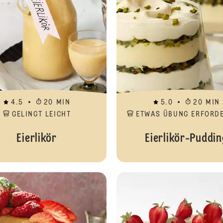
4.5
20 MIN
5.0
20 MIN
GELINGT LEICHT
ETWAS ÜBUNG ERFORD
Eierlikör
Eierlikör-Puddin
Erdbeer-Rahm-Torte